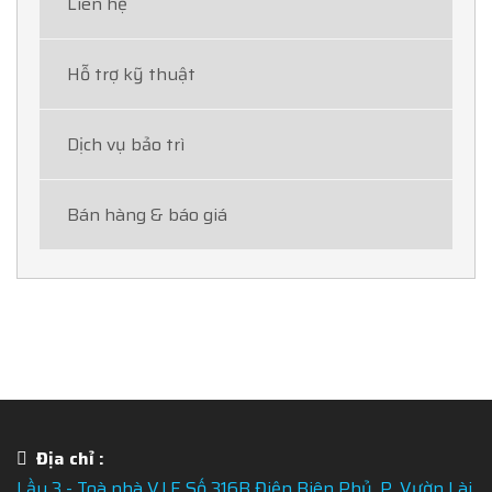
Liên hệ
Hỗ trợ kỹ thuật
Dịch vụ bảo trì
Bán hàng & báo giá
Địa chỉ :
Lầu 3 - Toà nhà V.I.E Số 316B Điện Biên Phủ, P. Vườn Lài,