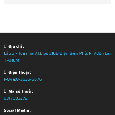
Địa chỉ :
Lầu 3 - Toà nhà V.I.E Số 316B Điện Biên Phủ, P. Vườn Lài,
TP.HCM
Điện thoại :
(+84)28-3636-6576
Mã số thuế :
0317693272
Social Media :